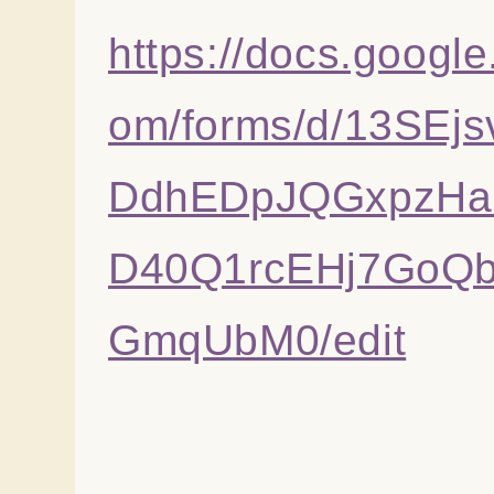
https://docs.google
om/forms/d/13SEjs
DdhEDpJQGxpzHa
D40Q1rcEHj7GoQ
GmqUbM0/edit